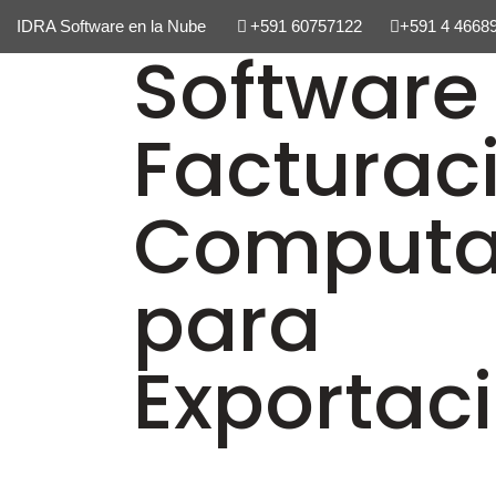
IDRA Software en la Nube
+591 60757122
+591 4 4668
Software
Facturac
Computa
para
Exportac