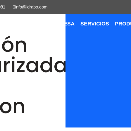
981
info@idrabo.com
INICIO
EMPRESA
SERVICIOS
PROD
ión
rizada
ion