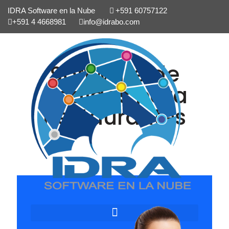
IDRA Software en la Nube
+591 60757122
+591 4 4668981
info@idrabo.com
Software de
pedidos para
Restaurantes